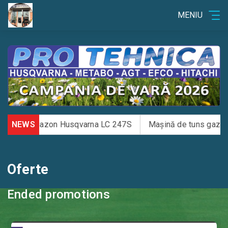
MENIU
tuns gazon Husqvarna LC 247S
NEWS
Mașină de tuns gazon Hus
Oferte
Ended promotions